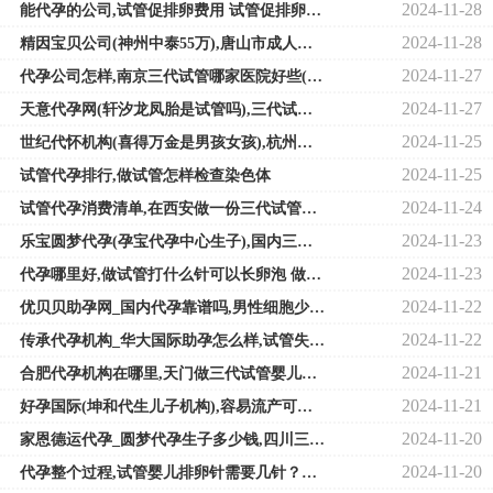
2024-11-28
能代孕的公司,试管促排卵费用 试管促排卵术费用明细
2024-11-28
精因宝贝公司(神州中泰55万),唐山市成人儿童综合医院三代试管婴儿全部治疗费
2024-11-27
代孕公司怎样,南京三代试管哪家医院好些(南京三代试管费用明细)
2024-11-27
天意代孕网(轩汐龙凤胎是试管吗),三代试管婴儿可以可以有哪些遗传病！费用怎
2024-11-25
世纪代怀机构(喜得万金是男孩女孩),杭州生殖医院做试管价格，价格多少比较划
2024-11-25
试管代孕排行,做试管怎样检查染色体
2024-11-24
试管代孕消费清单,在西安做一份三代试管婴儿价目表，费用贵吗多少钱！
2024-11-23
乐宝圆梦代孕(孕宝代孕中心生子),国内三代试管婴儿医院排行榜，私立的机构有
2024-11-23
代孕哪里好,做试管打什么针可以长卵泡 做试管打什么针是增加卵泡的
2024-11-22
优贝贝助孕网_国内代孕靠谱吗,男性细胞少做几代试管？
2024-11-22
传承代孕机构_华大国际助孕怎么样,试管失败后二次费用，试管婴儿失败二次还
2024-11-21
合肥代孕机构在哪里,天门做三代试管婴儿成功率高吗？省钱策略！
2024-11-21
好孕国际(坤和代生儿子机构),容易流产可以做试管婴儿,容易流产可以做试管婴
2024-11-20
家恩德运代孕_圆梦代孕生子多少钱,四川三代试管婴儿哪家医院比较好，透明助
2024-11-20
代孕整个过程,试管婴儿排卵针需要几针？试管婴儿排卵针多少钱？