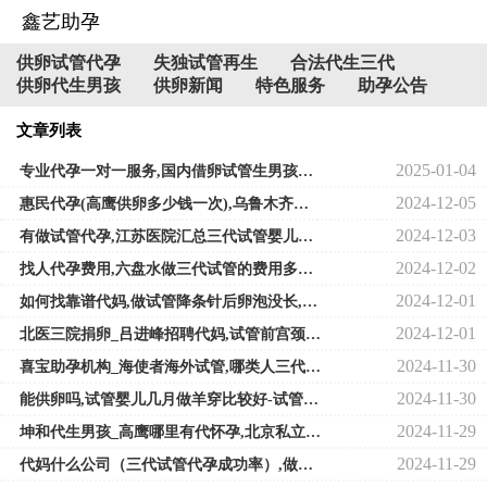
鑫艺助孕
供卵试管代孕
失独试管再生
合法代生三代
供卵代生男孩
供卵新闻
特色服务
助孕公告
文章列表
2025-01-04
专业代孕一对一服务,国内借卵试管生男孩医院排名?附借卵费用一览?
2024-12-05
惠民代孕(高鹰供卵多少钱一次),乌鲁木齐三代试管哪家好？乌鲁木齐做试管婴儿
2024-12-03
有做试管代孕,江苏医院汇总三代试管婴儿，费用概览！
2024-12-02
找人代孕费用,六盘水做三代试管的费用多少钱
2024-12-01
如何找靠谱代妈,做试管降条针后卵泡没长,试管降调后卵泡减少了一半
2024-12-01
北医三院捐卵_吕进峰招聘代妈,试管前宫颈检查的费用，做试管前需要做宫颈癌
2024-11-30
喜宝助孕机构_海使者海外试管,哪类人三代试管婴儿成功率更高哪类人三代试管
2024-11-30
能供卵吗,试管婴儿几月做羊穿比较好-试管婴儿几月份做好
2024-11-29
坤和代生男孩_高鹰哪里有代怀孕,北京私立机构做三代试管婴儿需要多少钱，价
2024-11-29
代妈什么公司（三代试管代孕成功率）,做试管怎么让卵泡长大-做试管怎么让卵